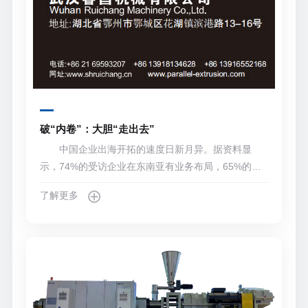
破“内卷”：大胆“走出去”
中国企业出海开拓的速度日新月异。据资料显
示，74%的受访企业在东南亚有业务布局，65%的企
业已布局欧洲，62%的企业已布局北美。 2011年
了解更多
开始，睿昌集团已意识到中国制造业的“内卷”和教育
的“内卷”是同构的，低价的“内卷”是毫无意义的，于
是，将眼光重点投向海外市场...... 2019年，作为已经
连续在海外市场参展并取得不错销售成绩的睿昌集
团，迎来了疫情的突然冲击。也是疫情的缘故，睿昌
集团有了更多时间修练“内功”的机会，这期间，公司不
断丰富产品种类，优化产业结构，培育了新的增长