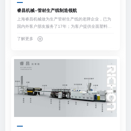
睿昌机械--管材生产线制造领航
上海睿昌机械做为生产管材生产线的老牌企业，已为
国内外客户朋友服务了17年；为客户提供全面塑料管
材生产技术和解决方案，长期致力于对PE/PP/PVC管
了解更多
材生产线的研发制造，竭诚为客户打造更好的管材生
产设备，提供优选解决方案。