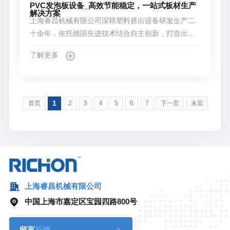
PVC发泡板设备_高效节能稳定，一站式板材生产
解决方案
上海睿昌机械有限公司深耕塑料挤出设备研发生产二
十余年，依托德国先进技术结合自主创新，打造出高
性能PVC发泡板设备，涵盖自由发泡板、贴皮发泡板
了解更多
全套生产线，全方位满足各类板材厂家的规模化、高
品质生产需求，是行业内值得信赖的PVC发泡板生产
线供应商。
1
首页
2
3
4
5
6
7
下一页
末页
上海睿昌机械有限公司
中国上海市嘉定区宝园四路800号
留言
反馈